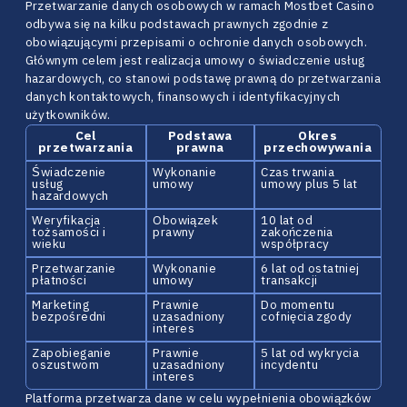
Przetwarzanie danych osobowych w ramach Mostbet Casino
odbywa się na kilku podstawach prawnych zgodnie z
obowiązującymi przepisami o ochronie danych osobowych.
Głównym celem jest realizacja umowy o świadczenie usług
hazardowych, co stanowi podstawę prawną do przetwarzania
danych kontaktowych, finansowych i identyfikacyjnych
użytkowników.
Cel
Podstawa
Okres
przetwarzania
prawna
przechowywania
Świadczenie
Wykonanie
Czas trwania
usług
umowy
umowy plus 5 lat
hazardowych
Weryfikacja
Obowiązek
10 lat od
tożsamości i
prawny
zakończenia
wieku
współpracy
Przetwarzanie
Wykonanie
6 lat od ostatniej
płatności
umowy
transakcji
Marketing
Prawnie
Do momentu
bezpośredni
uzasadniony
cofnięcia zgody
interes
Zapobieganie
Prawnie
5 lat od wykrycia
oszustwom
uzasadniony
incydentu
interes
Platforma przetwarza dane w celu wypełnienia obowiązków