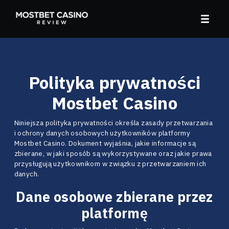
Polityka prywatności
Mostbet Casino
Niniejsza polityka prywatności określa zasady przetwarzania
i ochrony danych osobowych użytkowników platformy
Mostbet Casino. Dokument wyjaśnia, jakie informacje są
zbierane, w jaki sposób są wykorzystywane oraz jakie prawa
przysługują użytkownikom w związku z przetwarzaniem ich
danych.
Dane osobowe zbierane przez
platformę