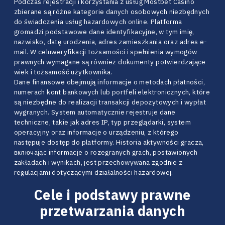
Podczas rejestracji i korzystania z usług Mostbet Casino
zbierane są różne kategorie danych osobowych niezbędnych
do świadczenia usług hazardowych online. Platforma
gromadzi podstawowe dane identyfikacyjne, w tym imię,
nazwisko, datę urodzenia, adres zamieszkania oraz adres e-
mail. W celuweryfikacji tożsamości i spełnienia wymogów
prawnych wymagane są również dokumenty potwierdzające
wiek i tożsamość użytkownika.
Dane finansowe obejmują informacje o metodach płatności,
numerach kont bankowych lub portfeli elektronicznych, które
są niezbędne do realizacji transakcji depozytowych i wypłat
wygranych. System automatycznie rejestruje dane
techniczne, takie jak adres IP, typ przeglądarki, system
operacyjny oraz informacje o urządzeniu, z którego
następuje dostęp do platformy. Historia aktywności gracza,
включając informacje o rozegranych grach, postawionych
zakładach i wynikach, jest przechowywana zgodnie z
regulacjami dotyczącymi działalności hazardowej.
Cele i podstawy prawne
przetwarzania danych