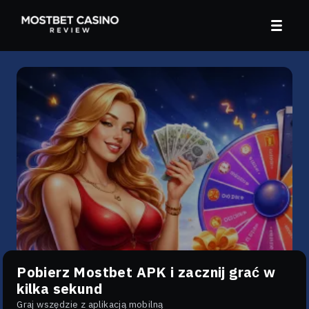
Pobierz Mostbet APK i zacznij grać w
kilka sekund
Graj wszędzie z aplikacją mobilną