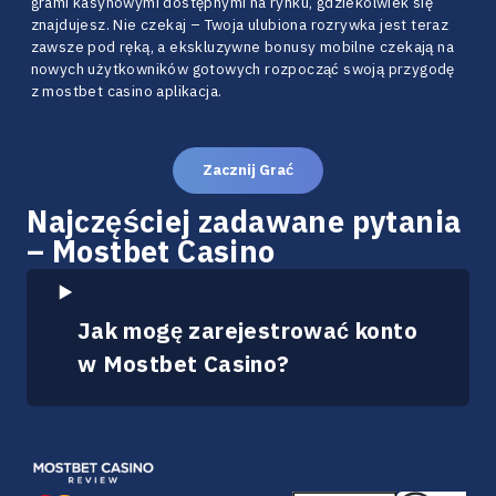
grami kasynowymi dostępnymi na rynku, gdziekolwiek się
znajdujesz. Nie czekaj – Twoja ulubiona rozrywka jest teraz
zawsze pod ręką, a ekskluzywne bonusy mobilne czekają na
nowych użytkowników gotowych rozpocząć swoją przygodę
z mostbet casino aplikacja.
Zacznij Grać
Najczęściej zadawane pytania
– Mostbet Casino
Jak mogę zarejestrować konto
w Mostbet Casino?