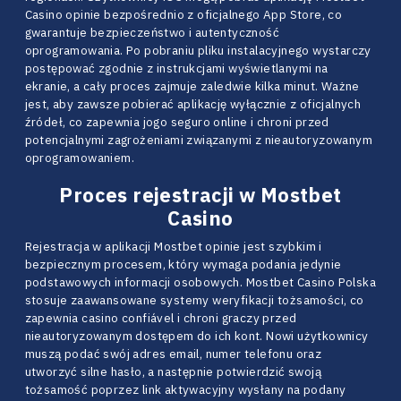
Casino opinie bezpośrednio z oficjalnego App Store, co
gwarantuje bezpieczeństwo i autentyczność
oprogramowania. Po pobraniu pliku instalacyjnego wystarczy
postępować zgodnie z instrukcjami wyświetlanymi na
ekranie, a cały proces zajmuje zaledwie kilka minut. Ważne
jest, aby zawsze pobierać aplikację wyłącznie z oficjalnych
źródeł, co zapewnia jogo seguro online i chroni przed
potencjalnymi zagrożeniami związanymi z nieautoryzowanym
oprogramowaniem.
Proces rejestracji w Mostbet
Casino
Rejestracja w aplikacji Mostbet opinie jest szybkim i
bezpiecznym procesem, który wymaga podania jedynie
podstawowych informacji osobowych. Mostbet Casino Polska
stosuje zaawansowane systemy weryfikacji tożsamości, co
zapewnia casino confiável i chroni graczy przed
nieautoryzowanym dostępem do ich kont. Nowi użytkownicy
muszą podać swój adres email, numer telefonu oraz
utworzyć silne hasło, a następnie potwierdzić swoją
tożsamość poprzez link aktywacyjny wysłany na podany