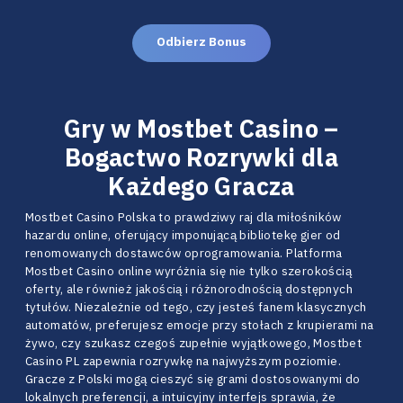
Odbierz Bonus
Gry w Mostbet Casino –
Bogactwo Rozrywki dla
Każdego Gracza
Mostbet Casino Polska to prawdziwy raj dla miłośników
hazardu online, oferujący imponującą bibliotekę gier od
renomowanych dostawców oprogramowania. Platforma
Mostbet Casino online wyróżnia się nie tylko szerokością
oferty, ale również jakością i różnorodnością dostępnych
tytułów. Niezależnie od tego, czy jesteś fanem klasycznych
automatów, preferujesz emocje przy stołach z krupierami na
żywo, czy szukasz czegoś zupełnie wyjątkowego, Mostbet
Casino PL zapewnia rozrywkę na najwyższym poziomie.
Gracze z Polski mogą cieszyć się grami dostosowanymi do
lokalnych preferencji, a intuicyjny interfejs sprawia, że