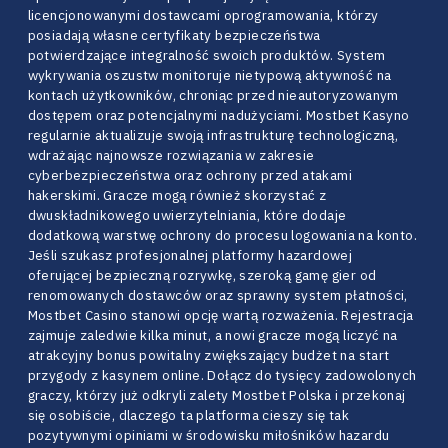
licencjonowanymi dostawcami oprogramowania, którzy
posiadają własne certyfikaty bezpieczeństwa
potwierdzające integralność swoich produktów. System
wykrywania oszustw monitoruje nietypową aktywność na
kontach użytkowników, chroniąc przed nieautoryzowanym
dostępem oraz potencjalnymi nadużyciami. Mostbet Kasyno
regularnie aktualizuje swoją infrastrukturę technologiczną,
wdrażając najnowsze rozwiązania w zakresie
cyberbezpieczeństwa oraz ochrony przed atakami
hakerskimi. Gracze mogą również skorzystać z
dwuskładnikowego uwierzytelniania, które dodaje
dodatkową warstwę ochrony do procesu logowania na konto.
Jeśli szukasz profesjonalnej platformy hazardowej
oferującej bezpieczną rozrywkę, szeroką gamę gier od
renomowanych dostawców oraz sprawny system płatności,
Mostbet Casino stanowi opcję wartą rozważenia. Rejestracja
zajmuje zaledwie kilka minut, a nowi gracze mogą liczyć na
atrakcyjny bonus powitalny zwiększający budżet na start
przygody z kasynem online. Dołącz do tysięcy zadowolonych
graczy, którzy już odkryli zalety Mostbet Polska i przekonaj
się osobiście, dlaczego ta platforma cieszy się tak
pozytywnymi opiniami w środowisku miłośników hazardu