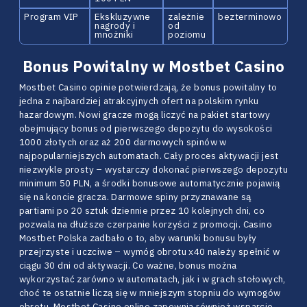
Program VIP
Ekskluzywne
zależnie
bezterminowo
nagrody i
od
mnożniki
poziomu
Bonus Powitalny w Mostbet Casino
Mostbet Casino opinie potwierdzają, że bonus powitalny to
jedna z najbardziej atrakcyjnych ofert na polskim rynku
hazardowym. Nowi gracze mogą liczyć na pakiet startowy
obejmujący bonus od pierwszego depozytu do wysokości
1000 złotych oraz aż 200 darmowych spinów w
najpopularniejszych automatach. Cały proces aktywacji jest
niezwykle prosty – wystarczy dokonać pierwszego depozytu
minimum 50 PLN, a środki bonusowe automatycznie pojawią
się na koncie gracza. Darmowe spiny przyznawane są
partiami po 20 sztuk dziennie przez 10 kolejnych dni, co
pozwala na dłuższe czerpanie korzyści z promocji. Casino
Mostbet Polska zadbało o to, aby warunki bonusu były
przejrzyste i uczciwe – wymóg obrotu x40 należy spełnić w
ciągu 30 dni od aktywacji. Co ważne, bonus można
wykorzystać zarówno w automatach, jak i w grach stołowych,
choć te ostatnie liczą się w mniejszym stopniu do wymogów