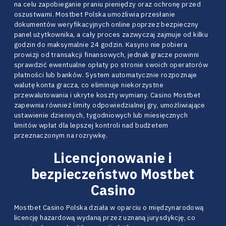
na celu zapobieganie praniu pieniędzy oraz ochronę przed
oszustwami. Mostbet Polska umożliwia przesłanie
dokumentów weryfikacyjnych online poprzez bezpieczny
panel użytkownika, a cały proces zazwyczaj zajmuje od kilku
godzin do maksymalnie 24 godzin. Kasyno nie pobiera
prowizji od transakcji finansowych, jednak gracze powinni
sprawdzić ewentualne opłaty po stronie swoich operatorów
płatności lub banków. System automatycznie rozpoznaje
walutę konta gracza, co eliminuje niekorzystne
przewalutowania i ukryte koszty wymiany. Casino Mostbet
zapewnia również limity odpowiedzialnej gry, umożliwiające
ustawienie dziennych, tygodniowych lub miesięcznych
limitów wpłat dla lepszej kontroli nad budżetem
przeznaczonym na rozrywkę.
Licencjonowanie i
bezpieczeństwo Mostbet
Casino
Mostbet Casino Polska działa w oparciu o międzynarodową
licencję hazardową wydaną przez uznaną jurysdykcję, co