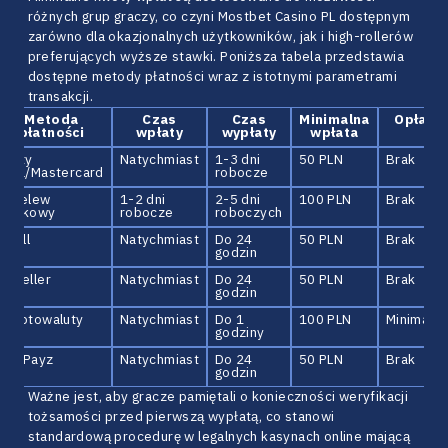
różnych grup graczy, co czyni Mostbet Casino PL dostępnym
zarówno dla okazjonalnych użytkowników, jak i high-rollerów
preferujących wyższe stawki. Poniższa tabela przedstawia
dostępne metody płatności wraz z istotnymi parametrami
transakcji.
Metoda
Czas
Czas
Minimalna
Opłaty
płatności
wpłaty
wypłaty
wpłata
Karty
Natychmiast
1-3 dni
50 PLN
Brak
Visa/Mastercard
robocze
Przelew
1-2 dni
2-5 dni
100 PLN
Brak
bankowy
robocze
roboczych
Skrill
Natychmiast
Do 24
50 PLN
Brak
godzin
Neteller
Natychmiast
Do 24
50 PLN
Brak
godzin
Kryptowaluty
Natychmiast
Do 1
100 PLN
Minimaln
godziny
ecoPayz
Natychmiast
Do 24
50 PLN
Brak
godzin
Ważne jest, aby gracze pamiętali o konieczności weryfikacji
tożsamości przed pierwszą wypłatą, co stanowi
standardową procedurę w legalnych kasynach online mającą