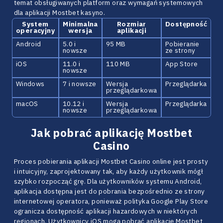
temat obsługiwanych platform oraz wymagań systemowych
dla aplikacji Mostbet kasyno.
System
Minimalna
Rozmiar
Dostępność
operacyjny
wersja
aplikacji
Android
5.0 i
95 MB
Pobieranie
nowsze
ze strony
iOS
11.0 i
110 MB
App Store
nowsze
Windows
7 i nowsze
Wersja
Przeglądarka
przeglądarkowa
macOS
10.12 i
Wersja
Przeglądarka
nowsze
przeglądarkowa
Jak pobrać aplikację Mostbet
Casino
Proces pobierania aplikacji Mostbet Casino online jest prosty
i intuicyjny, zaprojektowany tak, aby każdy użytkownik mógł
szybko rozpocząć grę. Dla użytkowników systemu Android,
aplikacja dostępna jest do pobrania bezpośrednio ze strony
internetowej operatora, ponieważ polityka Google Play Store
ogranicza dostępność aplikacji hazardowych w niektórych
regionach. Użytkownicy iOS mogą pobrać aplikację Mostbet