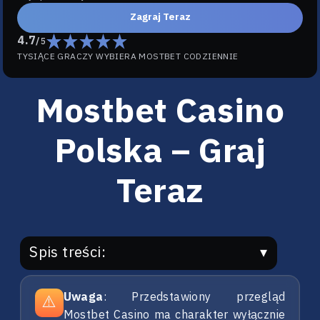
Zagraj Teraz
4.7
/
5
TYSIĄCE GRACZY WYBIERA MOSTBET CODZIENNIE
Mostbet Casino
Polska – Graj
Teraz
Spis treści:
Uwaga
: Przedstawiony przegląd
⚠️
Mostbet Casino ma charakter wyłącznie