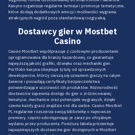
Kasyno organizuje regularne turnieje i promocje tematyczne,
które dodają dodatkowych emocji i możliwości wygrania
atrakcyjnych nagród poza standardową rozgrywką.
Dostawcy gier w Mostbet
Casino
Casino Mostbet współpracuje z czołowymi producentami
oprogramowania dla branży hazardowej, co gwarantuje
najwyższą jakość grafiki, dźwięku oraz mechaniki gier.
Portfolio kasyna obejmuje tytuły od sprawdzonych
deweloperów, którzy cieszą się uznaniem graczy na całym
świecie i posiadają certyfikaty bezpieczeństwa
potwierdzające uczciwość ich produktów. Różnorodność
dostawców zapewnia dostęp do gier o zróżnicowanej
tematyce, mechanice oraz potencjale wygranych, dzięki
czemu każdy gracz znajdzie coś dla siebie. Casino Mostbet
PL regularnie rozszerza swoją bibliotekę o najnowsze
premiery, często udostępniając je zaraz po oficjalnym
wydaniu przez producenta. Poniższa tabela prezentuje
najważniejszych dostawców gier dostępnych w Mostbet