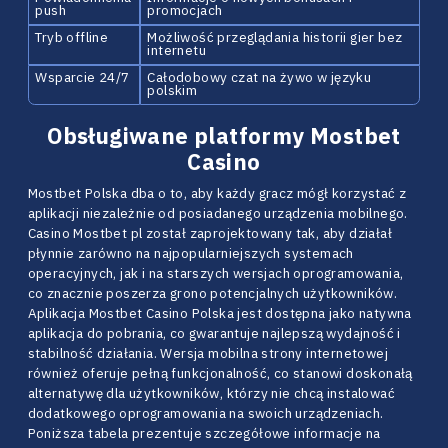
push
promocjach
Tryb offline
Możliwość przeglądania historii gier bez
internetu
Wsparcie 24/7
Całodobowy czat na żywo w języku
polskim
Obsługiwane platformy Mostbet
Casino
Mostbet Polska dba o to, aby każdy gracz mógł korzystać z
aplikacji niezależnie od posiadanego urządzenia mobilnego.
Casino Mostbet pl został zaprojektowany tak, aby działał
płynnie zarówno na najpopularniejszych systemach
operacyjnych, jak i na starszych wersjach oprogramowania,
co znacznie poszerza grono potencjalnych użytkowników.
Aplikacja Mostbet Casino Polska jest dostępna jako natywna
aplikacja do pobrania, co gwarantuje najlepszą wydajność i
stabilność działania. Wersja mobilna strony internetowej
również oferuje pełną funkcjonalność, co stanowi doskonałą
alternatywę dla użytkowników, którzy nie chcą instalować
dodatkowego oprogramowania na swoich urządzeniach.
Poniższa tabela prezentuje szczegółowe informacje na