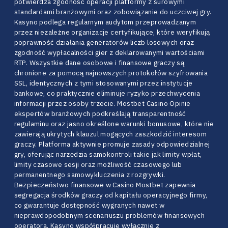
potwierdza zgodność operacji platformy z surowymi
standardami branżowymi oraz zobowiązanie do uczciwej gry.
Kasyno podlega regularnym audytom przeprowadzanym
przez niezależne organizacje certyfikujące, które weryfikują
poprawność działania generatorów liczb losowych oraz
zgodność wypłacalności gier z deklarowanymi wartościami
RTP. Wszystkie dane osobowe i finansowe graczy są
chronione za pomocą najnowszych protokołów szyfrowania
SSL, identycznych z tymi stosowanymi przez instytucje
bankowe, co praktycznie eliminuje ryzyko przechwycenia
informacji przez osoby trzecie. Mostbet Casino Opinie
ekspertów branżowych podkreślają transparentność
regulaminu oraz jasno określone warunki bonusowe, które nie
zawierają ukrytych klauzul mogących zaszkodzić interesom
graczy. Platforma aktywnie promuje zasady odpowiedzialnej
gry, oferując narzędzia samokontroli takie jak limity wpłat,
limity czasowe sesji oraz możliwość czasowego lub
permanentnego samowykluczenia z rozgrywki.
Bezpieczeństwo finansowe w Casino Mostbet zapewnia
segregacja środków graczy od kapitału operacyjnego firmy,
co gwarantuje dostępność wygranych nawet w
nieprawdopodobnym scenariuszu problemów finansowych
operatora. Kasyno współpracuje wyłącznie z