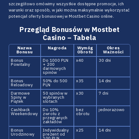
szczegółowo omówimy wszystkie dostępne promocje, ich
warunki oraz sposób, w jaki można maksymalnie wykorzystać
potencjał oferty bonusowej w Mostbet Casino online.
Przegląd Bonusów w Mostbet
Casino – Tabela
Nazwa
Nagroda
Wymóg
Okres
Bonusu
Obrotu
Ważności
Bonus
Do 1000 PLN
x40
30 dni
Powitalny
+ 200
darmowych
spinów
Bonus
50% do 500
x35
14 dni
Reloadowy
PLN
Darmowe
50 spinów w
x30
7 dni
Spiny w
wybranych
Piątek
slotach
Cashback
Do 10%
bez
jednorazowo
Weekendowy
zwrotu z
obrotu
przegranych
zakładów
Bonus
Indywidualny
x25
14 dni
Urodzinowy
prezent od
100 PLN