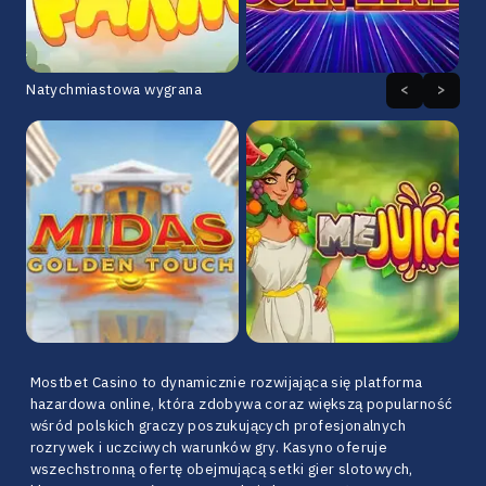
Natychmiastowa wygrana
<
>
Play now
Play now
Mostbet Casino to dynamicznie rozwijająca się platforma
Play now
Play now
hazardowa online, która zdobywa coraz większą popularność
wśród polskich graczy poszukujących profesjonalnych
rozrywek i uczciwych warunków gry. Kasyno oferuje
wszechstronną ofertę obejmującą setki gier slotowych,