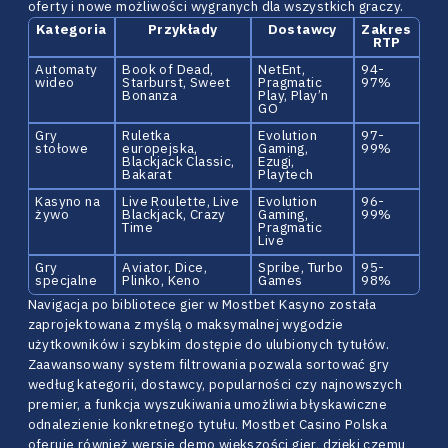
oferty i nowe możliwości wygranych dla wszystkich graczy.
Kategoria
Przykłady
Dostawcy
Zakres
RTP
Automaty
Book of Dead,
NetEnt,
94-
wideo
Starburst, Sweet
Pragmatic
97%
Bonanza
Play, Play’n
GO
Gry
Ruletka
Evolution
97-
stołowe
europejska,
Gaming,
99%
Blackjack Classic,
Ezugi,
Bakarat
Playtech
Kasyno na
Live Roulette, Live
Evolution
96-
żywo
Blackjack, Crazy
Gaming,
99%
Time
Pragmatic
Live
Gry
Aviator, Dice,
Spribe, Turbo
95-
specjalne
Plinko, Keno
Games
98%
Navigacja po bibliotece gier w Mostbet Kasyno została
zaprojektowana z myślą o maksymalnej wygodzie
użytkowników i szybkim dostępie do ulubionych tytułów.
Zaawansowany system filtrowania pozwala sortować gry
według kategorii, dostawcy, popularności czy najnowszych
premier, a funkcja wyszukiwania umożliwia błyskawiczne
odnalezienie konkretnego tytułu. Mostbet Casino Polska
oferuje również wersje demo większości gier, dzięki czemu